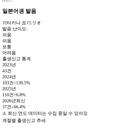
일본어권 발음
가타카나 표기:
リオ
발음 난이도:
쉬움
쉬움
보통
어려움
출생신고 통계
2023
년
43
건
2024
년
103
건
↑
139.5
%
2025
년
110
건
↑
6.8
%
2026
년
최신
37
건
↓
66.4
%
⚠️ 최신 연도 데이터는 수집 중일 수 있어요
계절별 출생신고 추세