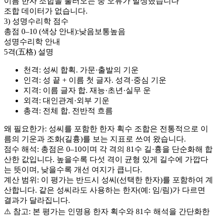
이름 한자 조합을 불러오는 중 오류가 발생했습니다
조합 데이터가 없습니다.
3) 성명수리학 점수
총점 0–
10
(색상 안내):
낮음
보통
높음
성명수리학 안내
5격(五格) 설명
천격
: 성씨 합획. 가문·출발의 기운
인격
: 성 끝 + 이름 첫 글자. 성격·중심 기운
지격
: 이름 글자 합. 재능·초년·실무 운
외격
: 대인관계·외부 기운
총격
: 전체 합. 전반적 흐름
왜 필요한가: 성씨를 포함한 한자 획수 조합은 전통적으로 이
름의 기운과 조화(길흉)를 보는 지표로 쓰여 왔습니다.
점수 해석: 총점은 0–
10
이며 각 격의 81수 길·흉을 단순화해 합
산한 값입니다. 높을수록 다섯 격이 균형 있게 길수에 가깝다
는 뜻이며, 낮을수록 개선 여지가 큽니다.
계산 범위: 이 평가는 반드시
성씨(선택한 한자)
를 포함하여 계
산합니다. 같은 성씨라도 사용하는 한자(예: 임/림)가 다르면
결과가 달라집니다.
⚠️ 참고: 본 평가는 인명용 한자 획수와 81수 해석을 간단화한