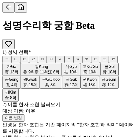
성명수리학 궁합
Beta
1) 성씨 선택
*
ㄱ
ㄴ
ㄷ
ㄹ
ㅁ
ㅂ
ㅅ
ㅇ
ㅈ
ㅊ
ㅌ
ㅍ
ㅎ
가
Ga
강
Kang
계
Gye
고
Ko/Go
골
Gol
賈
13
획
姜
9
획
康
11
획
江
6
획
桂
10
획
高
10
획
骨
10
획
공
Gong
곽
Gwak
구
Gu/Koo
국
Guk
권
Kwon
금
Geum
孔
4
획
郭
15
획
具
8
획
鞠
17
획
權
15
획
琴
12
획
김
Kim
金
8
획
2) 이름 한자 조합 불러오기
대상 이름:
이유
이름 변경
인명용 한자 조합은 기존 페이지의 "한자 조합과 의미" 데이터
를 사용합니다.