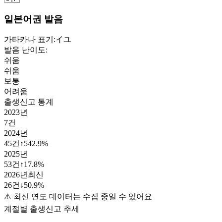
일본어권 발음
가타카나 표기:
イユ
발음 난이도:
쉬움
쉬움
보통
어려움
출생신고 통계
2023
년
7
건
2024
년
45
건
↑
542.9
%
2025
년
53
건
↑
17.8
%
2026
년
최신
26
건
↓
50.9
%
⚠️ 최신 연도 데이터는 수집 중일 수 있어요
계절별 출생신고 추세