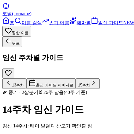
코넴(korname)
홈
이름 검색
인기 이름
테마별
임신 가이드
NE
찜한 이름
뒤로
임신 주차별 가이드
13
주차
출산 가이드 페이지로
15
주차
🌿
중기
·
2
삼분기
⏳
26
주 남음(40주 기준)
14
주차 임신 가이드
임신 14주차: 태아 발달과 산모가 확인할 점