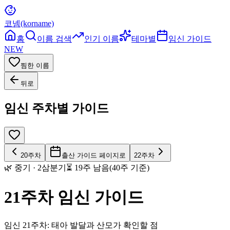
코넴(korname)
홈
이름 검색
인기 이름
테마별
임신 가이드
NEW
찜한 이름
뒤로
임신 주차별 가이드
20
주차
출산 가이드 페이지로
22
주차
🌿
중기
·
2
삼분기
⏳
19
주 남음(40주 기준)
21
주차 임신 가이드
임신 21주차: 태아 발달과 산모가 확인할 점